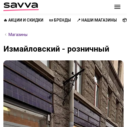
🔥 АКЦИИ И СКИДКИ
📜 БРЕНДЫ
📍 НАШИ МАГАЗИНЫ

Магазины
Измайловский - розничный