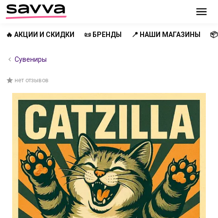
🔥 АКЦИИ И СКИДКИ
📜 БРЕНДЫ
📍 НАШИ МАГАЗИНЫ

Сувениры
нет отзывов