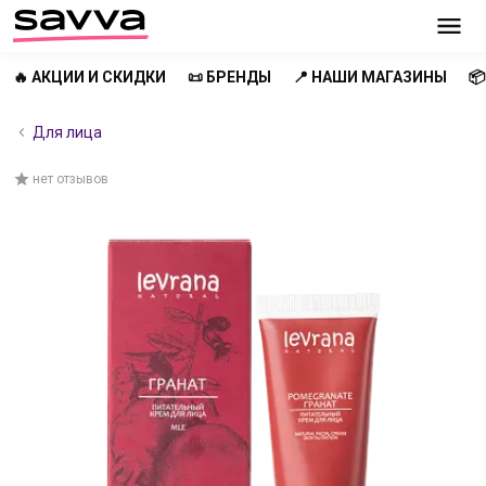
🔥 АКЦИИ И СКИДКИ
📜 БРЕНДЫ
📍 НАШИ МАГАЗИНЫ

Для лица
нет отзывов