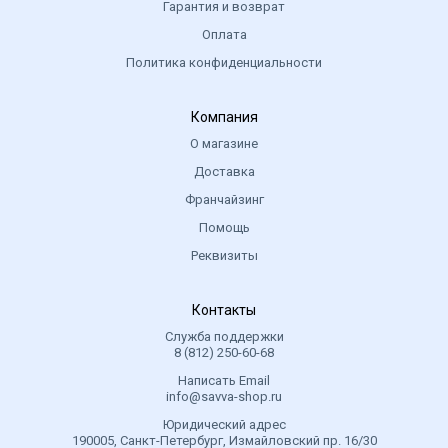
Гарантия и возврат
Рекомендован к использованию с 18 лет.
Оплата
Политика конфиденциальности
Для зрелой кожи 35+ рекомендуется использовать в
качестве дополнительного питания вместе с
Компания
сывороткой.
О магазине
Возможна индивидуальная непереносимость
Доставка
отдельных компонентов в составе.
Франчайзинг
ИНГРЕДИЕНТЫ
Помощь
Кокосовое масло
Реквизиты
Кокосовое масло
Кокосовое масло увлажняет, смягчает и питает кожу.
Оказывает антибактериальное действие, защищает от
Контакты
вредного воздействия солнечных лучей.
Служба поддержки
8 (812) 250-60-68
Зелёный кофе
Написать Email
Зелёный кофе
info@savva-shop.ru
Компоненты зёрен зелёного кофе оказывают
Юридический адрес
тонизирующее, антицеллюлитное и омолаживающее
190005, Санкт-Петербург, Измайловский пр. 16/30