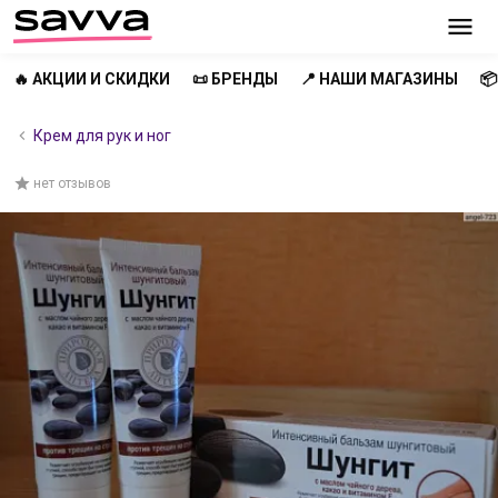
🔥 АКЦИИ И СКИДКИ
📜 БРЕНДЫ
📍 НАШИ МАГАЗИНЫ

Крем для рук и ног
нет отзывов